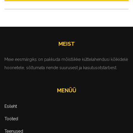
MEIST
Meie eesmärgiks on pakkuda mõistlikke küttelahendusi kõikidele
hoonetele, sõltumata nende suurusest ja kasutusotstarbest.
MENÜÜ
Esileht
Tooted
Teenused