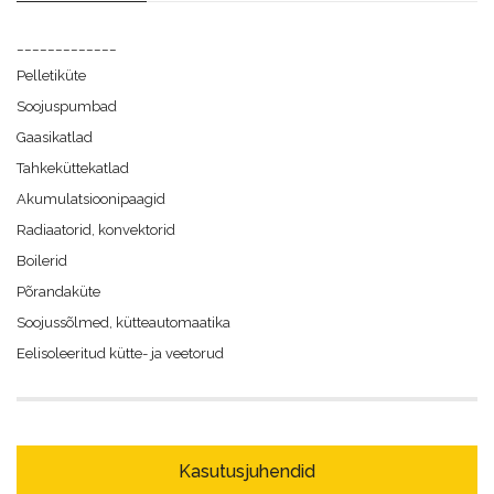
_____________
Pelletiküte
Soojuspumbad
Gaasikatlad
Tahkeküttekatlad
Akumulatsioonipaagid
Radiaatorid, konvektorid
Boilerid
Põrandaküte
Soojussõlmed, kütteautomaatika
Eelisoleeritud kütte- ja veetorud
Kasutusjuhendid