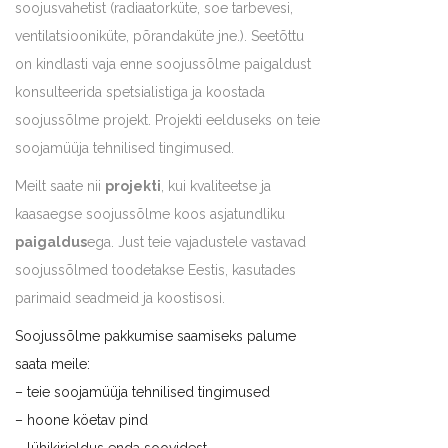
soojusvahetist (radiaatorküte, soe tarbevesi,
ventilatsiooniküte, põrandaküte jne.). Seetõttu
on kindlasti vaja enne soojussõlme paigaldust
konsulteerida spetsialistiga ja koostada
soojussõlme projekt. Projekti eelduseks on teie
soojamüüja tehnilised tingimused.
Meilt saate nii
projekti
, kui kvaliteetse ja
kaasaegse soojussõlme koos asjatundliku
paigaldus
ega. Just teie vajadustele vastavad
soojussõlmed toodetakse Eestis, kasutades
parimaid seadmeid ja koostisosi.
Soojussõlme pakkumise saamiseks palume
saata meile:
– teie soojamüüja tehnilised tingimused
– hoone köetav pind
– lühikirjeldus enda soovidest