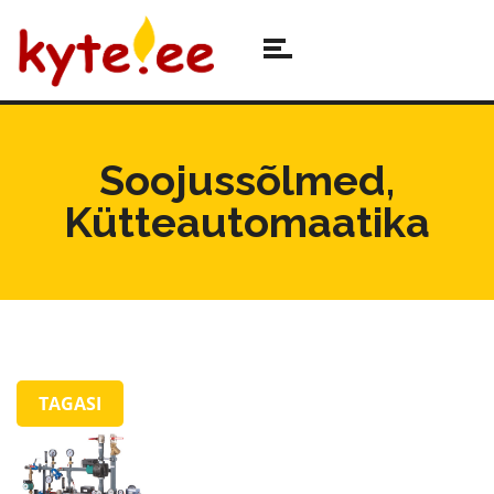
Soojussõlmed,
Kütteautomaatika
TAGASI