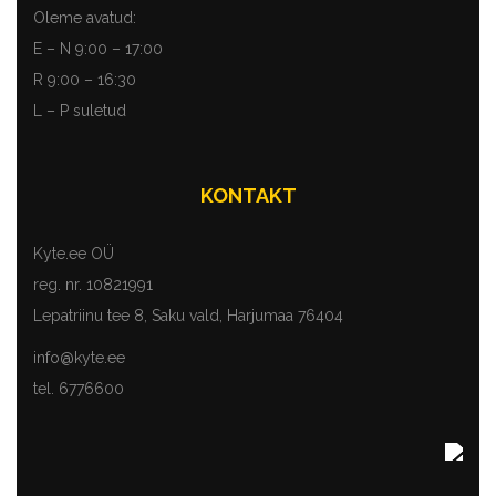
Oleme avatud:
E – N 9:00 – 17:00
R 9:00 – 16:30
L – P suletud
KONTAKT
Kyte.ee OÜ
reg. nr. 10821991
Lepatriinu tee 8, Saku vald, Harjumaa 76404
info@kyte.ee
tel. 6776600