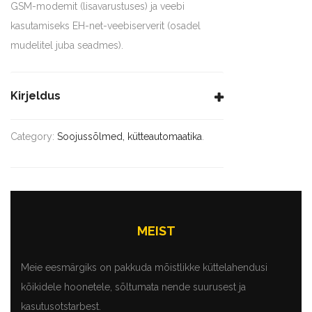
GSM-modemit (lisavarustuses) ja veebi
kasutamiseks EH-net-veebiserverit (osadel
mudelitel juba seadmes).
Kirjeldus
Category:
Soojussõlmed, kütteautomaatika
.
MEIST
Meie eesmärgiks on pakkuda mõistlikke küttelahendusi
kõikidele hoonetele, sõltumata nende suurusest ja
kasutusotstarbest.