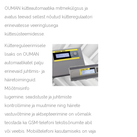
OUMAN kütteautomaatika mitmekülgsus ja
avatus teevad sellest nõutud kütteregulaatori
erinevatesse veeringlusega
küttesüsteemidesse.
Küttereguleerimisele
lisaks on OUMAN
automaatikatel palju
erinevaid juhtimis- ja
häiretoiminguid.
Mõõtmisinfo
lugemine, seadistuste ja juhtimiste
kontrollimine ja muutmine ning häirete
vastuvõtmine ja aktsepteerimine on võimalik
teostada ka GSM-telefoni tekstisõnumite abil
või veebis. Mobiiltelefoni kasutamiseks on vaja