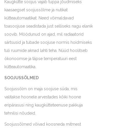
Kaugkütte soojus vajab tuppa jõudmiseks
kaasaegset soojussõlme ja nutikat
kütteautomaatikat. Need võimaldavad
toasoojuse seadistada just selliseks nagu elanik
soovib. Möödunud on ajad, mil radiaatorid
särtsusid ja tubade soojuse normis hoidmiseks
tuli ruumide aknad lahti teha. Nüüd hoolitseb
ökonoomse ja täpse temperatuuri eest
kütteautomaatika.
SOOJUSSÕLMED
Soojussõlm on maja soojuse süda, mis
valitakse hoonele arvestades kõiki hoone
eripärasusi ning kaugkütteteenuse pakkuja
tehnilisi nõudeid.
Soojussõlmed võivad koosneda mitmest