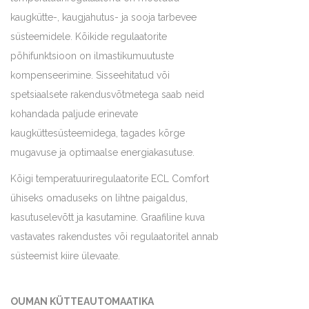
kaugkütte-, kaugjahutus- ja sooja tarbevee
süsteemidele. Kõikide regulaatorite
põhifunktsioon on ilmastikumuutuste
kompenseerimine. Sisseehitatud või
spetsiaalsete rakendusvõtmetega saab neid
kohandada paljude erinevate
kaugküttesüsteemidega, tagades kõrge
mugavuse ja optimaalse energiakasutuse.
Kõigi temperatuuriregulaatorite ECL Comfort
ühiseks omaduseks on lihtne paigaldus,
kasutuselevõtt ja kasutamine. Graafiline kuva
vastavates rakendustes või regulaatoritel annab
süsteemist kiire ülevaate.
OUMAN KÜTTEAUTOMAATIKA