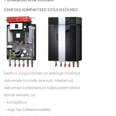
DANFOSS KOMPAKTSED SOOJUSSÕLMED
Danfoss soojussõlmed on eelkõige mõeldud
väiksemate hoonete (eramud, ridaelamud,
väiksemad korterelamud) küttesüsteemidesse.
Nende eeliseks on:
– kompaktsus
– väga hea kütteautomaatika