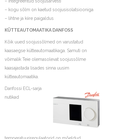
– integreeritud soojusarvesti
– kogu sõlm on kaetud soojusisolatsiooniga
– lihtne ja kiire paigaldus
KÜTTEAUTOMAATIKA DANFOSS
Kõik uued soojussõlmed on varustatud
kaasaegse kütteautomaatikaga. Samuti on
võimalik Teie olemasolevat soojussõlme
kaasajastada lisades sinna uusim
kütteautomaatika.
Danfossi ECL-sarja
nutikad
temperatuuriregulaatorid on mõeldud