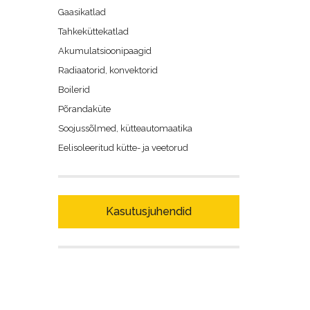
Gaasikatlad
Tahkeküttekatlad
Akumulatsioonipaagid
Radiaatorid, konvektorid
Boilerid
Põrandaküte
Soojussõlmed, kütteautomaatika
Eelisoleeritud kütte- ja veetorud
Kasutusjuhendid