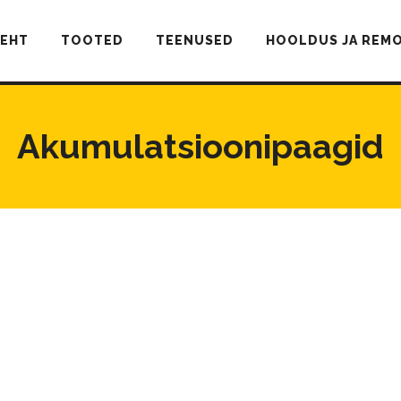
LEHT
TOOTED
TEENUSED
HOOLDUS JA REM
Akumulatsioonipaagid