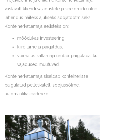
Projekteerime ja ehitame konteinerkatlamaja
vastavalt kliendi vajadustele ja see on ideaalne
lahendus näiteks ajutiseks soojatootmiseks.
Konteinerkatlamaja eelisteks on:
mõõdukas investeering;
kiire tarne ja paigaldus;
võimalus katlamaja ümber paigutada, kui
vajadused muutuvad.
Konteinerkatlamaja sisaldab konteinerisse
paigutatud pelletikatelt, soojussõlme,
automaatikaseadmeid.