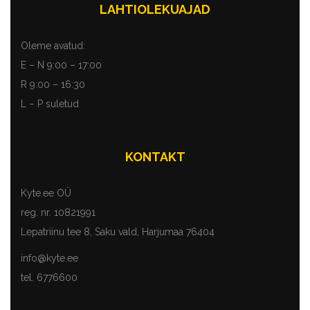
LAHTIOLEKUAJAD
Oleme avatud:
E – N 9:00 – 17:00
R 9:00 – 16:30
L – P suletud
KONTAKT
Kyte.ee OÜ
reg. nr. 10821991
Lepatriinu tee 8, Saku vald, Harjumaa 76404
info@kyte.ee
tel. 6776600