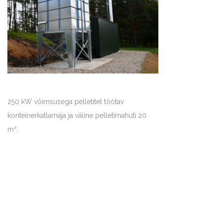
250 kW võimsusega pelletitel töötav
konteinerkatlamaja ja väline pelletimahuti 20
m³.