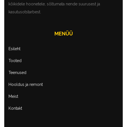
kõikidele hoonetele, sõltumata nende suurusest ja
kasutusotstarbest.
MENÜÜ
Esileht
Tooted
Teenused
Hooldus ja remont
Meist
Kontakt