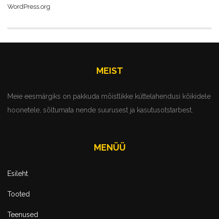
WordPress.org
MEIST
Meie eesmärgiks on pakkuda mõistlikke küttelahendusi kõikidele
hoonetele, sõltumata nende suurusest ja kasutusotstarbest.
MENÜÜ
Esileht
Tooted
Teenused