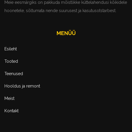
Meie eesmärgiks on pakkuda mõistlikke küttelahendusi kõikidele
CMSSuperheroes team for a stunning theme!
hoonetele, sõltumata nende suurusest ja kasutusotstarbest.
JOHN DEERE
MENÜÜ
Esileht
Tooted
Teenused
The Spectrum theme has made our website the best
Hooldus ja remont
in our industry, none of our competitors even come
close to us. Just a huge thanks to the
Meist
CMSSuperheroes team for a stunning theme!
Kontakt
JOHN DEERE