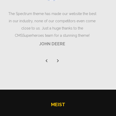
The Spectrum theme has made our website the best
in our industry, none of our competitors even come
close to us. Just a huge thanks to the
CMSSuperheroes team for a stunning theme!
JOHN DEERE
The Spectrum theme has made our website the best
MEIST
in our industry, none of our competitors even come
close to us. Just a huge thanks to the