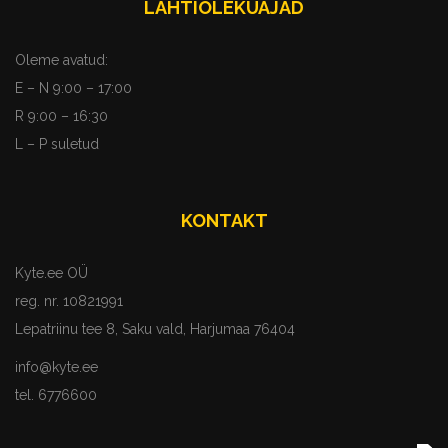
LAHTIOLEKUAJAD
Oleme avatud:
E – N 9:00 – 17:00
R 9:00 – 16:30
L – P suletud
KONTAKT
Kyte.ee OÜ
reg. nr. 10821991
Lepatriinu tee 8, Saku vald, Harjumaa 76404
info@kyte.ee
tel. 6776600